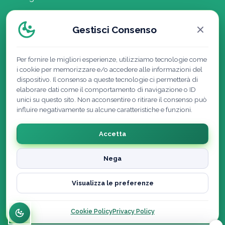
Composizione del mix energetico
Gestisci Consenso
Lavora con noi
Politica della Qualità
Per fornire le migliori esperienze, utilizziamo tecnologie come
i cookie per memorizzare e/o accedere alle informazioni del
dispositivo. Il consenso a queste tecnologie ci permetterà di
elaborare dati come il comportamento di navigazione o ID
unici su questo sito. Non acconsentire o ritirare il consenso può
influire negativamente su alcune caratteristiche e funzioni.
Accetta
Nega
Visualizza le preferenze
Cookie Policy
|
Privacy Policy
|
Note Legali
Cookie Policy
Privacy Policy