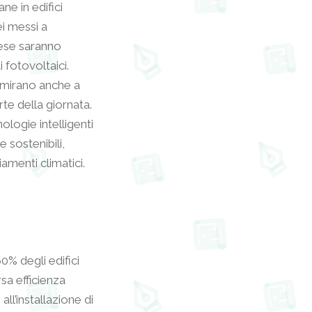
ne in edifici
ei messi a
Paese saranno
i fotovoltaici.
a mirano anche a
rte della giornata.
ologie intelligenti
e sostenibili,
amenti climatici.
60% degli edifici
sa efficienza
all’installazione di