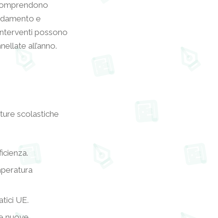
sti comprendono
caldamento e
i interventi possono
nellate all’anno.
tture scolastiche
ficienza.
emperatura
atici UE.
le nuove