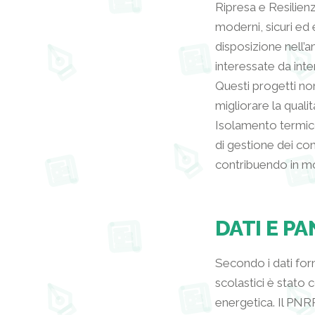
Ripresa e Resilienza
moderni, sicuri ed 
disposizione nell’
interessate da inter
Questi progetti no
migliorare la quali
Isolamento termico,
di gestione dei cons
contribuendo in mo
DATI E P
Secondo i dati forni
scolastici è stato 
energetica. Il PNRR 