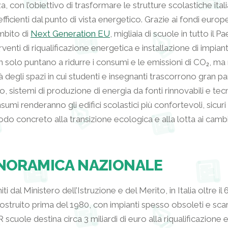
, con l’obiettivo di trasformare le strutture scolastiche italia
efficienti dal punto di vista energetico. Grazie ai fondi europ
ambito di
Next Generation EU
, migliaia di scuole in tutto il 
venti di riqualificazione energetica e installazione di impiant
n solo puntano a ridurre i consumi e le emissioni di CO₂, m
tà degli spazi in cui studenti e insegnanti trascorrono gran pa
 sistemi di produzione di energia da fonti rinnovabili e tecn
umi renderanno gli edifici scolastici più confortevoli, sicuri 
do concreto alla transizione ecologica e alla lotta ai cambi
ANORAMICA NAZIONALE
ti dal Ministero dell’Istruzione e del Merito, in Italia oltre il 
costruito prima del 1980, con impianti spesso obsoleti e scar
scuole destina circa 3 miliardi di euro alla riqualificazione e 