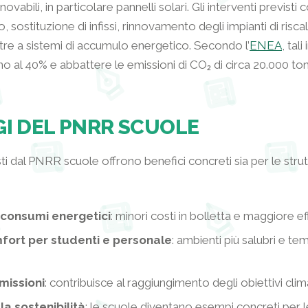
nnovabili, in particolare pannelli solari. Gli interventi previ
 sostituzione di infissi, rinnovamento degli impianti di ris
tre a sistemi di accumulo energetico. Secondo l’
ENEA
, tal
ino al 40% e abbattere le emissioni di CO₂ di circa 20.000 ton
GI DEL PNRR SCUOLE
isti dal PNRR scuole offrono benefici concreti sia per le stru
 consumi energetici
: minori costi in bolletta e maggiore ef
ort per studenti e personale
: ambienti più salubri e t
missioni
: contribuisce al raggiungimento degli obiettivi clim
a sostenibilità
: le scuole diventano esempi concreti per 