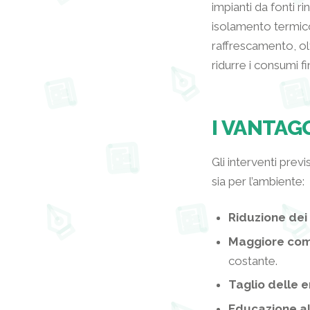
impianti da fonti ri
isolamento termico,
raffrescamento, ol
ridurre i consumi f
I VANTAG
Gli interventi prev
sia per l’ambiente:
Riduzione dei
Maggiore comf
costante.
Taglio delle e
Educazione all