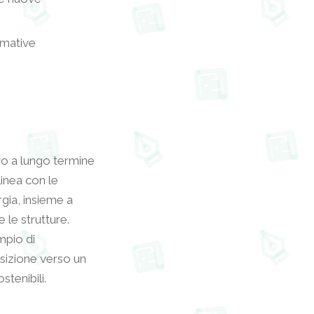
rmative
ivo a lungo termine
linea con le
gia, insieme a
 le strutture.
ampio di
nsizione verso un
stenibili.