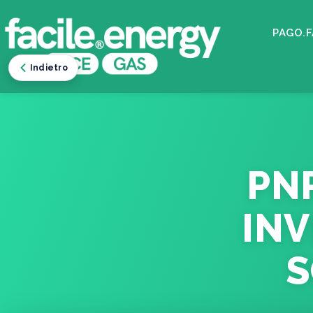
PAGO.F
Indietro
PNR
INV
S