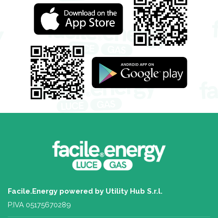
Facile.Energy powered by Utility Hub S.r.l.
P.IVA 05175670289