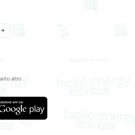
 →
tanto altro