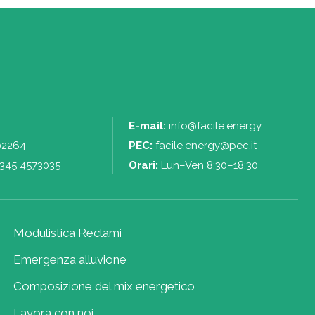
E-mail:
info@facile.energy
02264
PEC:
facile.energy@pec.it
345 4573035
Orari:
Lun–Ven 8:30–18:30
Modulistica Reclami
Emergenza alluvione
Composizione del mix energetico
Lavora con noi