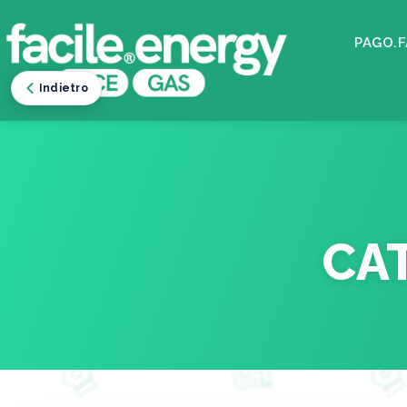
PAGO.F
Indietro
CA