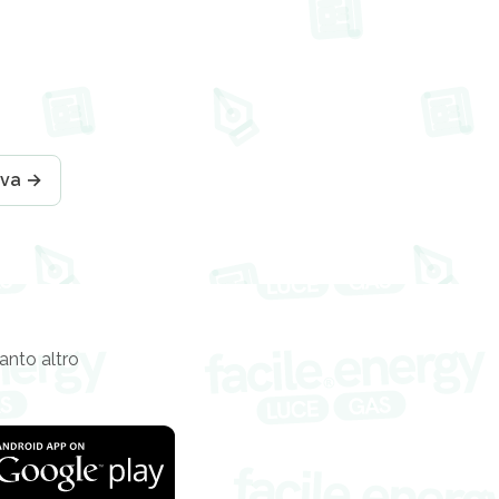
iva →
tanto altro