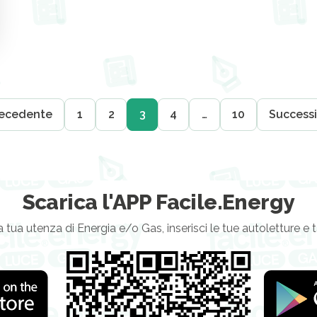
ecedente
1
2
3
4
…
10
Success
Scarica l'APP Facile.Energy
a tua utenza di Energia e/o Gas, inserisci le tue autoletture e 