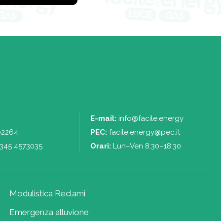
E-mail:
info@facile.energy
02264
PEC:
facile.energy@pec.it
345 4573035
Orari:
Lun–Ven 8:30–18:30
Modulistica Reclami
Emergenza alluvione