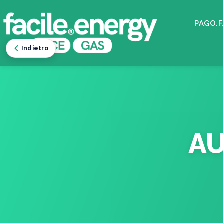
PAGO.F
Indietro
A