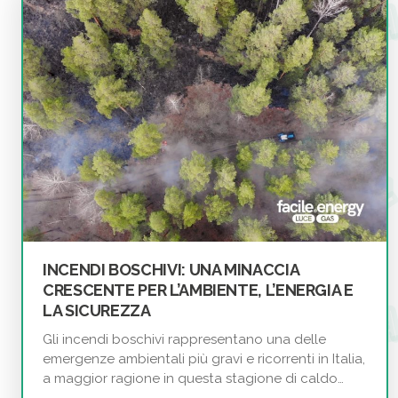
INCENDI BOSCHIVI: UNA MINACCIA
CRESCENTE PER L’AMBIENTE, L’ENERGIA E
LA SICUREZZA
Gli incendi boschivi rappresentano una delle
emergenze ambientali più gravi e ricorrenti in Italia,
a maggior ragione in questa stagione di caldo…