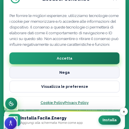
Per fornire le migliori esperienze, utilizziamo tecnologie come
i cookie per memorizzare e/o accedere alle informazioni del
dispositivo. Il consenso a queste tecnologie ci permetterà di
elaborare dati come il comportamento di navigazione o ID
unici su questo sito. Non acconsentire o ritirare il consenso può
influire negativamente su alcune caratteristiche e funzioni.
Accetta
Nega
Visualizza le preferenze
Cookie Policy
|
Privacy Policy
|
Note Legali
Dichiarazione di accessibilità
Cookie Policy
Privacy Policy
×
© 2026 Facile.Energy powered by Utility Hub S.r.l. ·
Installa Facile.Energy
Tutti i diritti riservati
Installa
Aggiungi alla schermata Home come app