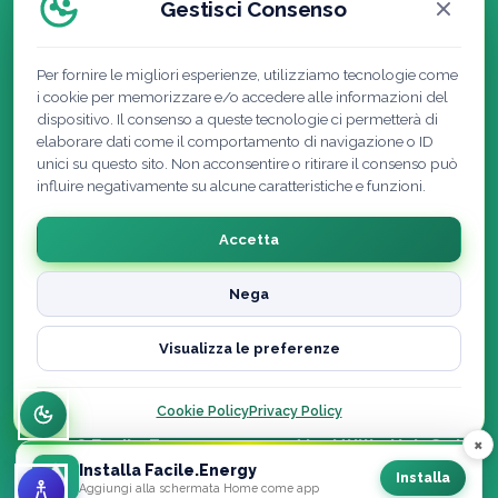
Gestisci Consenso
Per fornire le migliori esperienze, utilizziamo tecnologie come
i cookie per memorizzare e/o accedere alle informazioni del
dispositivo. Il consenso a queste tecnologie ci permetterà di
elaborare dati come il comportamento di navigazione o ID
unici su questo sito. Non acconsentire o ritirare il consenso può
influire negativamente su alcune caratteristiche e funzioni.
Accetta
Nega
Cookie Policy
|
Privacy Policy
|
Note Legali
|
Visualizza le preferenze
Recedi dal contratto qui
Dichiarazione di accessibilità
Cookie Policy
Privacy Policy
×
© 2026 Facile.Energy powered by Utility Hub S.r.l. ·
Installa Facile.Energy
Tutti i diritti riservati
Installa
Aggiungi alla schermata Home come app