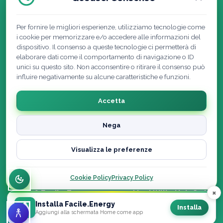
Per fornire le migliori esperienze, utilizziamo tecnologie come
i cookie per memorizzare e/o accedere alle informazioni del
dispositivo. Il consenso a queste tecnologie ci permetterà di
elaborare dati come il comportamento di navigazione o ID
unici su questo sito. Non acconsentire o ritirare il consenso può
influire negativamente su alcune caratteristiche e funzioni.
Accetta
Nega
Visualizza le preferenze
Cookie Policy
|
Privacy Policy
|
Note Legali
Dichiarazione di accessibilità
Cookie Policy
Privacy Policy
×
© 2026 Facile.Energy powered by Utility Hub S.r.l. ·
Installa Facile.Energy
Tutti i diritti riservati
Installa
Aggiungi alla schermata Home come app