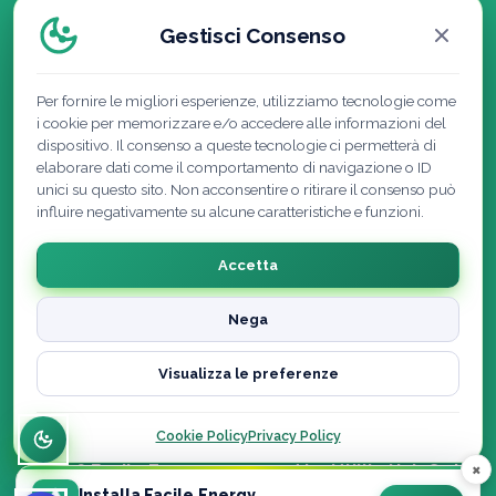
Politica della Qualità
Gestisci Consenso
Per fornire le migliori esperienze, utilizziamo tecnologie come
i cookie per memorizzare e/o accedere alle informazioni del
dispositivo. Il consenso a queste tecnologie ci permetterà di
elaborare dati come il comportamento di navigazione o ID
unici su questo sito. Non acconsentire o ritirare il consenso può
influire negativamente su alcune caratteristiche e funzioni.
Accetta
Nega
Cookie Policy
|
Privacy Policy
|
Note Legali
|
Visualizza le preferenze
Recedi dal contratto qui
Dichiarazione di accessibilità
Cookie Policy
Privacy Policy
×
© 2026 Facile.Energy powered by Utility Hub S.r.l. ·
Installa Facile.Energy