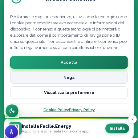
Per fornire le migliori esperienze, utilizziamo tecnologie come
i cookie per memorizzare e/o accedere alle informazioni del
dispositivo. Il consenso a queste tecnologie ci permetterà di
elaborare dati come il comportamento di navigazione o ID
unici su questo sito. Non acconsentire o ritirare il consenso può
influire negativamente su alcune caratteristiche e funzioni.
Accetta
Nega
Visualizza le preferenze
Cookie Policy
|
Privacy Policy
|
Note Legali
Dichiarazione di accessibilità
Cookie Policy
Privacy Policy
×
© 2026 Facile.Energy powered by Utility Hub S.r.l. ·
Installa Facile.Energy
Tutti i diritti riservati
Installa
Aggiungi alla schermata Home come app