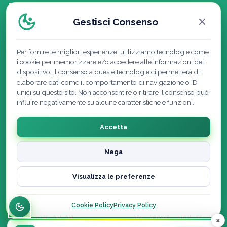
Politica della Qualità
Gestisci Consenso
Per fornire le migliori esperienze, utilizziamo tecnologie come
i cookie per memorizzare e/o accedere alle informazioni del
dispositivo. Il consenso a queste tecnologie ci permetterà di
elaborare dati come il comportamento di navigazione o ID
unici su questo sito. Non acconsentire o ritirare il consenso può
influire negativamente su alcune caratteristiche e funzioni.
Accetta
Nega
Cookie Policy
|
Privacy Policy
|
Note Legali
|
Visualizza le preferenze
Recedi dal contratto qui
Dichiarazione di accessibilità
Cookie Policy
Privacy Policy
×
© 2026 Facile.Energy powered by Utility Hub S.r.l. ·