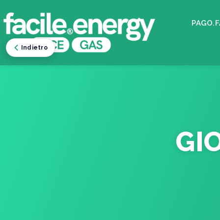
PAGO.F
Indietro
GI