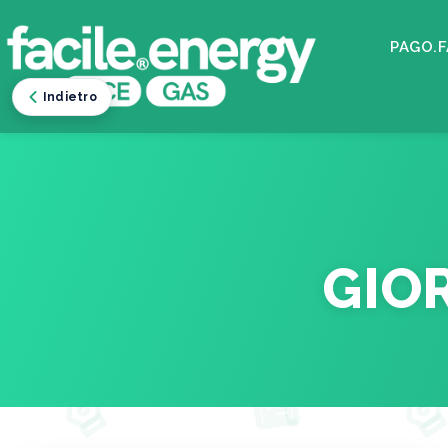
PAGO.F
Indietro
GIO