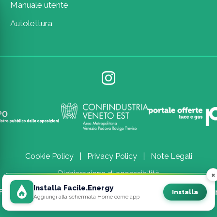
Manuale utente
Autolettura
Cookie Policy
|
Privacy Policy
|
Note Legali
Dichiarazione di accessibilità
×
Installa Facile.Energy
acile.Energy powered by Utility Hub S.r.l. · Tutti i diritti 
Installa
Aggiungi alla schermata Home come app