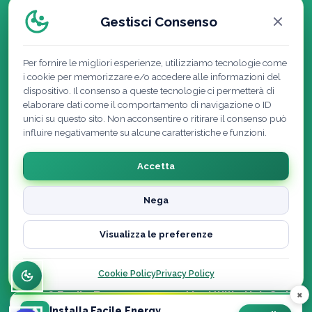
Gestisci Consenso
Per fornire le migliori esperienze, utilizziamo tecnologie come
i cookie per memorizzare e/o accedere alle informazioni del
dispositivo. Il consenso a queste tecnologie ci permetterà di
elaborare dati come il comportamento di navigazione o ID
unici su questo sito. Non acconsentire o ritirare il consenso può
influire negativamente su alcune caratteristiche e funzioni.
Accetta
Nega
Cookie Policy
|
Privacy Policy
|
Note Legali
|
Visualizza le preferenze
Recedi dal contratto qui
Dichiarazione di accessibilità
Cookie Policy
Privacy Policy
×
© 2026 Facile.Energy powered by Utility Hub S.r.l. ·
Installa Facile.Energy