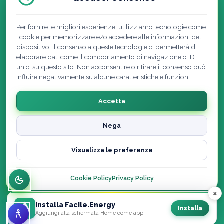
Per fornire le migliori esperienze, utilizziamo tecnologie come
i cookie per memorizzare e/o accedere alle informazioni del
dispositivo. Il consenso a queste tecnologie ci permetterà di
elaborare dati come il comportamento di navigazione o ID
unici su questo sito. Non acconsentire o ritirare il consenso può
influire negativamente su alcune caratteristiche e funzioni.
Accetta
Nega
Visualizza le preferenze
Cookie Policy
|
Privacy Policy
|
Note Legali
Dichiarazione di accessibilità
Cookie Policy
Privacy Policy
×
© 2026 Facile.Energy powered by Utility Hub S.r.l. ·
Installa Facile.Energy
Tutti i diritti riservati
Installa
Aggiungi alla schermata Home come app