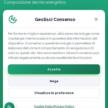
Composizione del mix energetico
Lavora con noi
Gestisci Consenso
Politica della Qualità
Per fornire le migliori esperienze, utilizziamo tecnologie come
i cookie per memorizzare e/o accedere alle informazioni del
dispositivo. Il consenso a queste tecnologie ci permetterà di
elaborare dati come il comportamento di navigazione o ID
unici su questo sito. Non acconsentire o ritirare il consenso può
influire negativamente su alcune caratteristiche e funzioni.
Accetta
Nega
Visualizza le preferenze
Cookie Policy
|
Privacy Policy
|
Note Legali
Dichiarazione di accessibilità
Cookie Policy
Privacy Policy